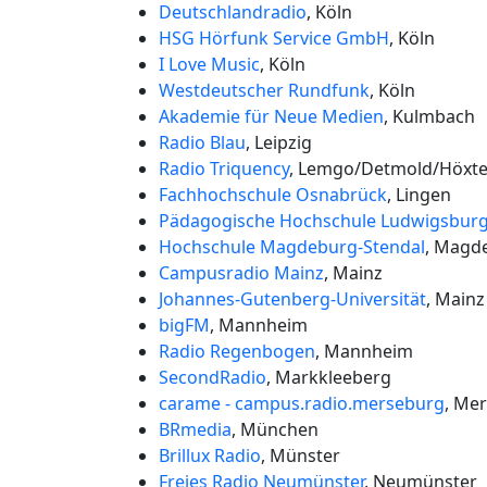
Deutschlandradio
, Köln
HSG Hörfunk Service GmbH
, Köln
I Love Music
, Köln
Westdeutscher Rundfunk
, Köln
Akademie für Neue Medien
, Kulmbach
Radio Blau
, Leipzig
Radio Triquency
, Lemgo/Detmold/Höxte
Fachhochschule Osnabrück
, Lingen
Pädagogische Hochschule Ludwigsbur
Hochschule Magdeburg-Stendal
, Magd
Campusradio Mainz
, Mainz
Johannes-Gutenberg-Universität
, Mainz
bigFM
, Mannheim
Radio Regenbogen
, Mannheim
SecondRadio
, Markkleeberg
carame - campus.radio.merseburg
, Me
BRmedia
, München
Brillux Radio
, Münster
Freies Radio Neumünster
, Neumünster