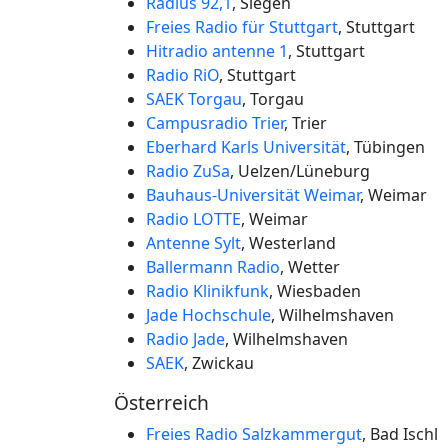
Radius 92,1
, Siegen
Freies Radio für Stuttgart
, Stuttgart
Hitradio antenne 1
, Stuttgart
Radio RiO
, Stuttgart
SAEK Torgau
, Torgau
Campusradio Trier
, Trier
Eberhard Karls Universität
, Tübingen
Radio ZuSa
, Uelzen/Lüneburg
Bauhaus-Universität Weimar
, Weimar
Radio LOTTE
, Weimar
Antenne Sylt
, Westerland
Ballermann Radio
, Wetter
Radio Klinikfunk
, Wiesbaden
Jade Hochschule
, Wilhelmshaven
Radio Jade
, Wilhelmshaven
SAEK
, Zwickau
Österreich
Freies Radio Salzkammergut
, Bad Ischl