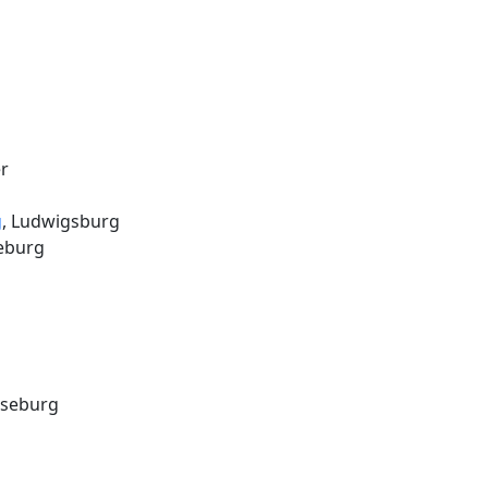
r
g
, Ludwigsburg
eburg
rseburg