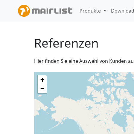
Produkte
Downloa
Referenzen
Hier finden Sie eine Auswahl von Kunden auf
Map not showing? Be sure you have JavaScript enabled.
+
−