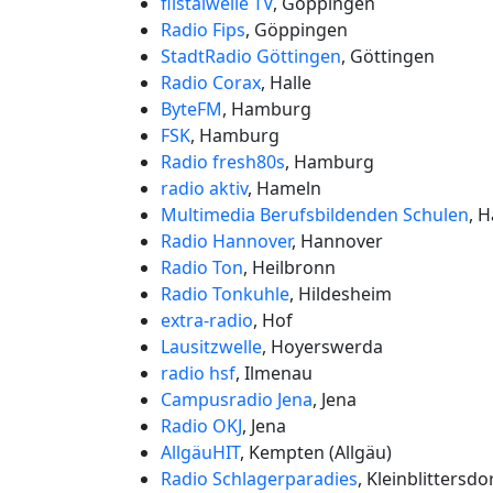
filstalwelle TV
, Göppingen
Radio Fips
, Göppingen
StadtRadio Göttingen
, Göttingen
Radio Corax
, Halle
ByteFM
, Hamburg
FSK
, Hamburg
Radio fresh80s
, Hamburg
radio aktiv
, Hameln
Multimedia Berufsbildenden Schulen
, 
Radio Hannover
, Hannover
Radio Ton
, Heilbronn
Radio Tonkuhle
, Hildesheim
extra-radio
, Hof
Lausitzwelle
, Hoyerswerda
radio hsf
, Ilmenau
Campusradio Jena
, Jena
Radio OKJ
, Jena
AllgäuHIT
, Kempten (Allgäu)
Radio Schlagerparadies
, Kleinblittersdo