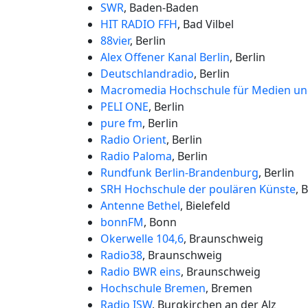
SWR
, Baden-Baden
HIT RADIO FFH
, Bad Vilbel
88vier
, Berlin
Alex Offener Kanal Berlin
, Berlin
Deutschlandradio
, Berlin
Macromedia Hochschule für Medien u
PELI ONE
, Berlin
pure fm
, Berlin
Radio Orient
, Berlin
Radio Paloma
, Berlin
Rundfunk Berlin-Brandenburg
, Berlin
SRH Hochschule der poulären Künste
, 
Antenne Bethel
, Bielefeld
bonnFM
, Bonn
Okerwelle 104,6
, Braunschweig
Radio38
, Braunschweig
Radio BWR eins
, Braunschweig
Hochschule Bremen
, Bremen
Radio ISW
, Burgkirchen an der Alz