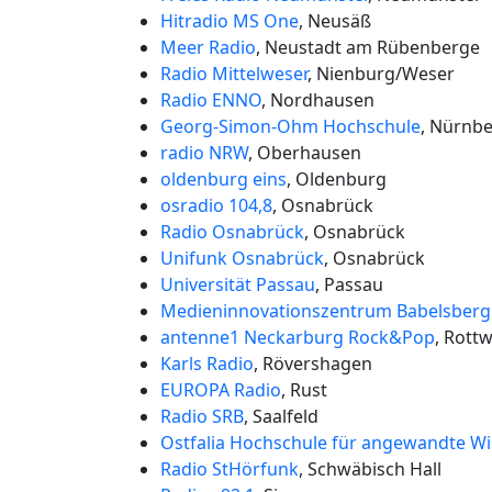
Hitradio MS One
, Neusäß
Meer Radio
, Neustadt am Rübenberge
Radio Mittelweser
, Nienburg/Weser
Radio ENNO
, Nordhausen
Georg-Simon-Ohm Hochschule
, Nürnb
radio NRW
, Oberhausen
oldenburg eins
, Oldenburg
osradio 104,8
, Osnabrück
Radio Osnabrück
, Osnabrück
Unifunk Osnabrück
, Osnabrück
Universität Passau
, Passau
Medieninnovationszentrum Babelsberg
antenne1 Neckarburg Rock&Pop
, Rottw
Karls Radio
, Rövershagen
EUROPA Radio
, Rust
Radio SRB
, Saalfeld
Ostfalia Hochschule für angewandte W
Radio StHörfunk
, Schwäbisch Hall