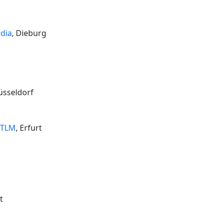
dia
, Dieburg
üsseldorf
 TLM
, Erfurt
t