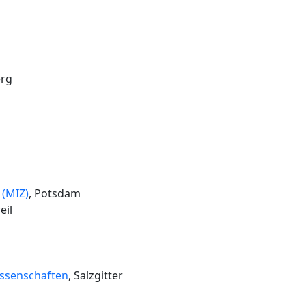
erg
 (MIZ)
, Potsdam
eil
issenschaften
, Salzgitter